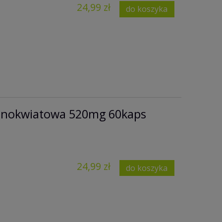
24,99 zł
do koszyka
bnokwiatowa 520mg 60kaps
24,99 zł
do koszyka