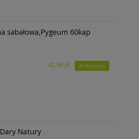
ma sabałowa,Pygeum 60kap
42,99 zł
do koszyka
 Dary Natury