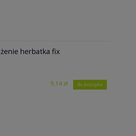
żenie herbatka fix
9,14 zł
do koszyka