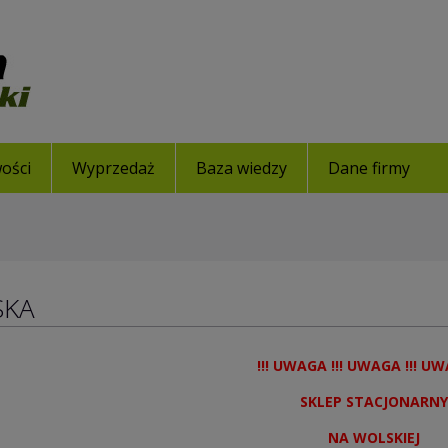
ości
Wyprzedaż
Baza wiedzy
Dane firmy
SKA
!!! UWAGA !!! UWAGA !!! UW
SKLEP STACJONARNY
NA WOLSKIEJ