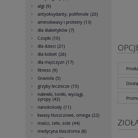
algi
(9)
antyoksydanty, polifenole
(20)
aminokwasy i proteiny
(13)
dla diabetyków
(7)
Czopki
(10)
OPCJ
dla dzieci
(21)
dla kobiet
(26)
dla mężczyzn
(17)
Produ
fitness
(9)
Graviola
(5)
Dostę
grzyby lecznicze
(15)
nalewki, toniki, wyciągi,
Promo
syropy
(43)
nanokoloidy
(11)
kwasy tłuszczowe, omega
(22)
ZIOŁ
maści, żele, sole
(44)
medycyna klasztorna
(8)