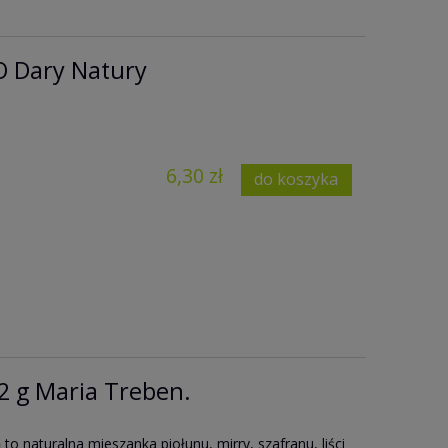
IO Dary Natury
6,30 zł
do koszyka
,2 g Maria Treben.
n
to naturalna mieszanka piołunu, mirry, szafranu, liści