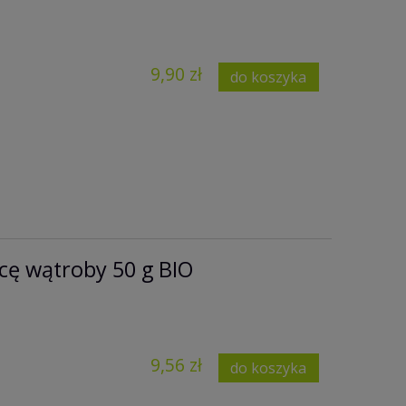
9,90 zł
do koszyka
ę wątroby 50 g BIO
9,56 zł
do koszyka