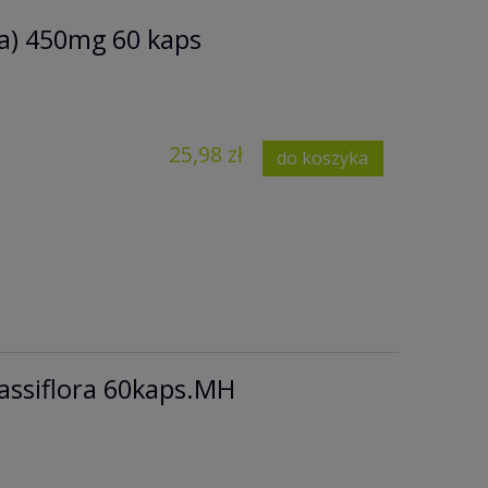
ia) 450mg 60 kaps
25,98 zł
do koszyka
assiflora 60kaps.MH