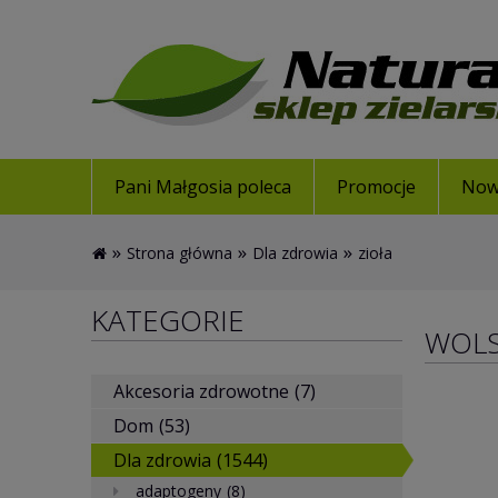
Pani Małgosia poleca
Promocje
Now
»
»
»
Strona główna
Dla zdrowia
zioła
KATEGORIE
WOL
Akcesoria zdrowotne
(7)
Dom
(53)
Dla zdrowia
(1544)
adaptogeny
(8)