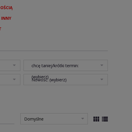
NOŚCIĄ
 INNY
T
chcę taniej/krótki termin:
(wybierz)
Nowość: (wybierz)