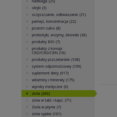
nadwaga
(25)
olejki
(3)
oczyszczanie, odkwaszanie
(21)
pamięć, koncentracja
(22)
poziom cukru
(8)
probiotyki, enzymy, błonniki
(36)
produkty BIO
(7)
produkty z konopi
CBD/CBG/CBN
(16)
produkty pszczelarskie
(108)
system odpornościowy
(109)
suplement diety
(917)
witaminy i minerały
(175)
wyroby medyczne
(0)
zioła
(260)
zioła w tabl. i kaps.
(71)
Zioła w płynie
(7)
zioła sypkie
(101)