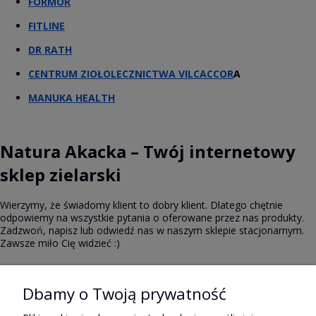
FORMOR
FITLINE
DR RATH
CENTRUM ZIOŁOLECZNICTWA VILCACCOR
A
MANUKA HEALTH
Natura Akacka – Twój internetowy
sklep zielarski
Wierzymy, że świadomy klient to dobry klient. Dlatego chętnie
odpowiemy na wszystkie pytania o oferowane przez nas produkty.
Zadzwoń, napisz lub odwiedź nas w naszym sklepie stacjonarnym.
Zawsze miło Cię widzieć :)
Dbamy o Twoją prywatność
Pomoc