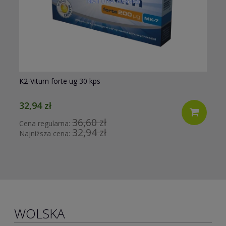
K2-Vitum forte ug 30 kps
Mi
32,94 zł
38
36,60 zł
Cena regularna:
Ce
32,94 zł
Najniższa cena:
Na
WOLSKA