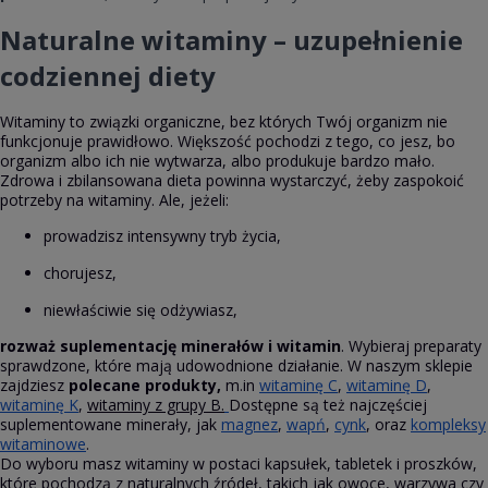
Naturalne witaminy – uzupełnienie
codziennej diety
Witaminy to związki organiczne, bez których Twój organizm nie
funkcjonuje prawidłowo. Większość pochodzi z tego, co jesz, bo
organizm albo ich nie wytwarza, albo produkuje bardzo mało.
Zdrowa i zbilansowana dieta powinna wystarczyć, żeby zaspokoić
potrzeby na witaminy. Ale, jeżeli:
prowadzisz intensywny tryb życia,
chorujesz,
niewłaściwie się odżywiasz,
rozważ suplementację minerałów i witamin
. Wybieraj preparaty
sprawdzone, które mają udowodnione działanie. W naszym sklepie
zajdziesz
polecane produkty,
m.in
witaminę C
,
witaminę D
,
witaminę K
,
witaminy z grupy B.
Dostępne są też najczęściej
suplementowane minerały, jak
magnez
,
wapń
,
cynk
, oraz
kompleksy
witaminowe
.
Do wyboru masz witaminy w postaci kapsułek, tabletek i proszków,
które pochodzą z naturalnych źródeł, takich jak owoce, warzywa czy