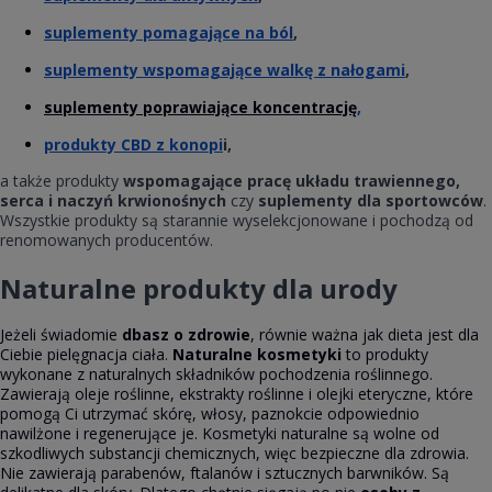
suplementy pomagające na ból
,
suplementy wspomagające walkę z nałogami
,
suplementy poprawiające koncentrację
,
produkty CBD z konopi
i,
a także produkty
wspomagające pracę układu trawiennego,
serca i naczyń krwionośnych
czy
suplementy dla sportowców
.
Wszystkie produkty są starannie wyselekcjonowane i pochodzą od
renomowanych producentów.
Naturalne produkty dla urody
Jeżeli świadomie
dbasz o zdrowie
, równie ważna jak dieta jest dla
Ciebie pielęgnacja ciała.
Naturalne kosmetyki
to produkty
wykonane z naturalnych składników pochodzenia roślinnego.
Zawierają oleje roślinne, ekstrakty roślinne i olejki eteryczne, które
pomogą Ci utrzymać skórę, włosy, paznokcie odpowiednio
nawilżone i regenerujące je. Kosmetyki naturalne są wolne od
szkodliwych substancji chemicznych, więc bezpieczne dla zdrowia.
Nie zawierają parabenów, ftalanów i sztucznych barwników. Są