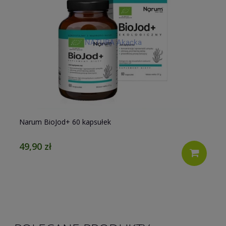
Narum BioJod+ 60 kapsułek
Du
49,90 zł
18