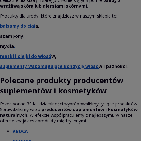
delikatne dla skóry. Dlatego chętnie sięgają po nie
osoby z
wrażliwą skórą lub alergiami skórnymi.
Produkty dla urody, które znajdziesz w naszym sklepie to:
balsamy do ciał
a,
szampony
,
mydła
,
maski i olejki do włosó
w,
suplementy wspomagające kondycję włosó
w i paznokci.
Polecane produkty producentów
suplementów i kosmetyków
Przez ponad 30 lat działalności wypróbowaliśmy tysiące produktów.
Sprawdziliśmy wielu
producentów suplementów i kosmetyków
naturalnych
. W efekcie współpracujemy z najlepszymi. W naszej
ofercie znajdziesz produkty między innymi
ABOCA