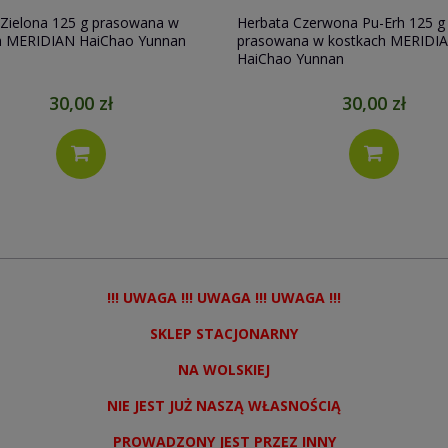
 Czerwona Pu-Erh 125 g
Herbata Gunpowder Specjal 250
na w kostkach MERIDIAN
 Yunnan
30,00 zł
18,91 zł
!!! UWAGA !!! UWAGA !!! UWAGA !!!
SKLEP STACJONARNY
NA WOLSKIEJ
NIE JEST JUŻ NASZĄ WŁASNOŚCIĄ
PROWADZONY JEST PRZEZ INNY