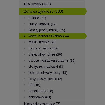
Dla urody
(161)
Zdrowa żywność
(333)
bakalie
(21)
cukry, słodziki
(12)
kasze, płatki, musli,
(25)
kawa, herbata i kakao
(54)
mąki i skrobie
(26)
nasiona, ziarna
(29)
oleje, oliwy, ghee
(30)
owoce i warzywa suszone
(20)
słodycze, przekąski
(8)
soki, przetwory, octy
(13)
sosy, pasty i pesto
(2)
Sól
(16)
Superfoods
(18)
przyprawy
(63)
Narządy zmysłów
(7)