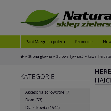
Pani Małgosia poleca
Promocje
Now
»
»
»
Strona główna
Zdrowa żywność
kawa, herbata
HERB
KATEGORIE
HAI
Akcesoria zdrowotne
(7)
Dom
(53)
Dla zdrowia
(1544)