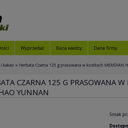
ości
Wyprzedaż
Baza wiedzy
Dane firmy
»
 i kakao
Herbata Czarna 125 g prasowana w kostkach MERIDIAN 
ATA CZARNA 125 G PRASOWANA W
CHAO YUNNAN
Smak prz
Dostępn