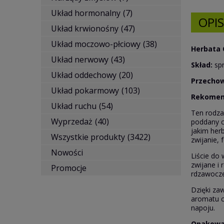
Układ hormonalny
(7)
OPIS
Układ krwionośny
(47)
Układ moczowo-płciowy
(38)
Herbata 
Układ nerwowy
(43)
Skład:
spr
Układ oddechowy
(20)
Przecho
Układ pokarmowy
(103)
Rekomen
Układ ruchu
(54)
Ten rodza
Wyprzedaż
(40)
poddany c
jakim her
Wszystkie produkty
(3422)
zwijanie, 
Nowości
Liście do
zwijane i 
Promocje
rdzawocze
Dzięki za
aromatu c
napoju.
Opakowa