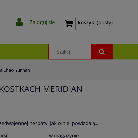
Zaloguj się
koszyk:
(pusty)
HaiChao Yunnan
 KOSTKACH MERIDIAN
edwojennej herbaty, jak o niej powiadają...
ość:
w magazynie