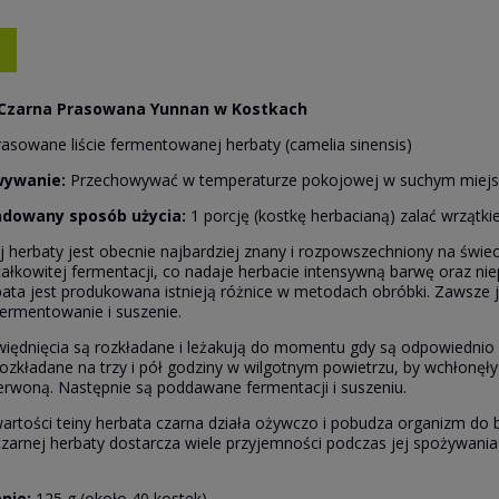
Czarna Prasowana Yunnan w Kostkach
asowane liście fermentowanej herbaty (camelia sinensis)
wywanie:
Przechowywać w temperaturze pokojowej w suchym miejs
dowany sposób użycia:
1 porcję (kostkę herbacianą) zalać wrzątkie
j herbaty jest obecnie najbardziej znany i rozpowszechniony na świec
ałkowitej fermentacji, co nadaje herbacie intensywną barwę oraz ni
bata jest produkowana istnieją różnice w metodach obróbki. Zawsze 
fermentowanie i suszenie.
 więdnięcia są rozkładane i leżakują do momentu gdy są odpowiednio 
rozkładane na trzy i pół godziny w wilgotnym powietrzu, by wchłonęły t
rwoną. Następnie są poddawane fermentacji i suszeniu.
wartości teiny herbata czarna działa ożywczo i pobudza organizm do 
zarnej herbaty dostarcza wiele przyjemności podczas jej spożywan
nie:
125 g (około 40 kostek)