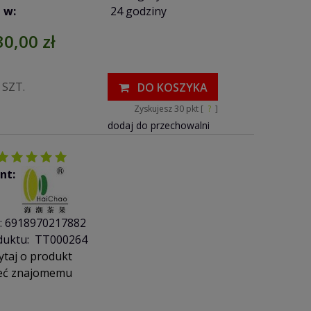
 w:
24 godziny
30,00 zł
SZT.
DO KOSZYKA
Zyskujesz
30
pkt [
?
]
dodaj do przechowalni
nt:
:
6918970217882
duktu:
TT000264
ytaj o produkt
eć znajomemu