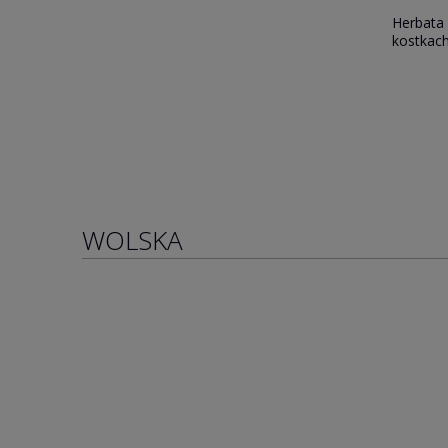
Herbata Zielona 125 g prasowana w
Herbata
kostkach MERIDIAN HaiChao Yunnan
prasowa
HaiChao
30,00 zł
WOLSKA