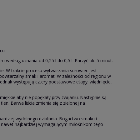
cu.
m według uznania od 0,25 l do 0,5 l. Parzyć ok. 5 minut.
ie. W trakcie procesu wytwarzania surowiec jest
epowtarzalny smak i aromat. W zależności od regionu w
jednak występują cztery podstawowe etapy: więdnięcie,
miękkie aby nie popękały przy zwijaniu. Następnie są
len. Barwa liścia zmienia się z zielonej na
bardziej wydolnego działania. Bogactwo smaku i
ia nawet najbardziej wymagającym miłośnikom tego