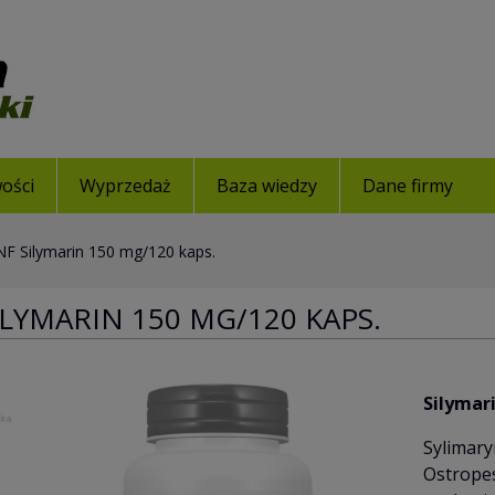
ości
Wyprzedaż
Baza wiedzy
Dane firmy
NF Silymarin 150 mg/120 kaps.
ILYMARIN 150 MG/120 KAPS.
Silymar
Sylimary
Ostropes