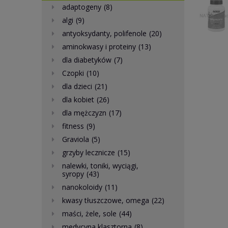
adaptogeny
(8)
algi
(9)
antyoksydanty, polifenole
(20)
aminokwasy i proteiny
(13)
dla diabetyków
(7)
Czopki
(10)
dla dzieci
(21)
dla kobiet
(26)
dla mężczyzn
(17)
fitness
(9)
Graviola
(5)
grzyby lecznicze
(15)
nalewki, toniki, wyciągi,
syropy
(43)
nanokoloidy
(11)
kwasy tłuszczowe, omega
(22)
maści, żele, sole
(44)
medycyna klasztorna
(8)