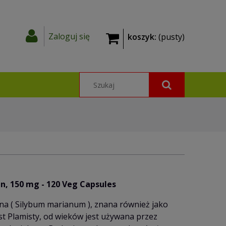
Zaloguj się
koszyk:
(pusty)
in, 150 mg - 120 Veg Capsules
na ( Silybum marianum ), znana również jako
t Plamisty, od wieków jest używana przez