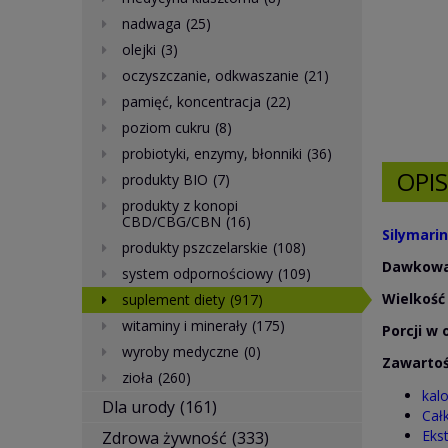
nadwaga
(25)
olejki
(3)
oczyszczanie, odkwaszanie
(21)
pamięć, koncentracja
(22)
poziom cukru
(8)
probiotyki, enzymy, błonniki
(36)
OPIS
produkty BIO
(7)
produkty z konopi
CBD/CBG/CBN
(16)
Silymari
produkty pszczelarskie
(108)
Dawkowa
system odpornościowy
(109)
Wielkość 
suplement diety
(917)
witaminy i minerały
(175)
Porcji w
wyroby medyczne
(0)
Zawartość
zioła
(260)
kalo
Dla urody
(161)
Cał
Eks
Zdrowa żywność
(333)