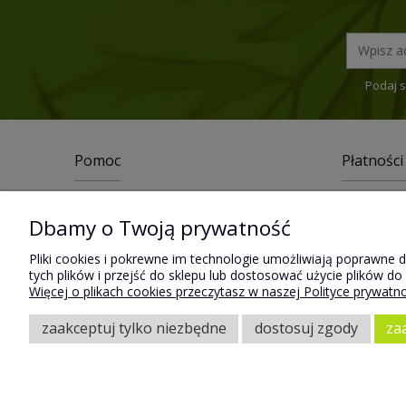
Podaj s
Pomoc
Płatności
Jak kupować
Program lo
Dbamy o Twoją prywatność
Zwroty i reklamacje
Czas i kos
Pliki cookies i pokrewne im technologie umożliwiają poprawne 
Pliki do pobrania
Odbiór oso
tych plików i przejść do sklepu lub dostosować użycie plików do
Regulamin
Faktury i 
Więcej o plikach cookies przeczytasz w naszej Polityce prywatno
Polityka Prywatności i Cookies
Sposoby pł
zaakceptuj tylko niezbędne
dostosuj zgody
za
Najczęściej zadawane pytania