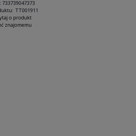
:
733739047373
duktu:
TT001911
ytaj o produkt
eć znajomemu