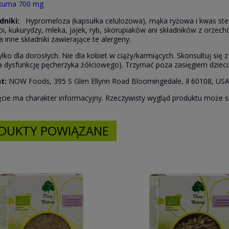
kuma 700 mg
adniki:
Hypromeloza (kapsułka celulozowa), mąka ryżowa i kwas stear
soi, kukurydzy, mleka, jajek, ryb, skorupiaków ani składników z or
 inne składniki zawierające te alergeny.
ylko dla dorosłych. Nie dla kobiet w ciąży/karmiących. Skonsultuj się z
a dysfunkcję pęcherzyka żółciowego). Trzymać poza zasięgiem dzieci
t:
NOW Foods, 395 S Glen Ellynn Road Bloomingedale, Il 60108, US
ęcie ma charakter informacyjny. Rzeczywisty wygląd produktu może s
DUKTY POWIĄZANE