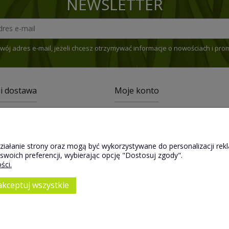
NEWSLETTER
wój adres e-mail, jeżeli chcesz otrzymywać informacje o nowościach i pro
 i dostawa
Moje konto
jalnościowy
Twoje zamówienia
zty dostawy
Ustawienia konta
działanie strony oraz mogą być wykorzystywane do personalizacji r
bisty
Przechowalnia
 swoich preferencji, wybierając opcję "Dostosuj zgody".
paragony
ści.
atności
akceptuj wszystkie
Sklep internetowy Shoper.pl