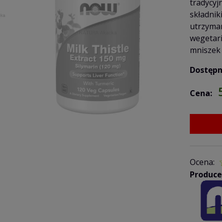
tradycyj
składnik
utrzyman
wegetari
mniszek 
Dostępn
Cena:
Ocena:
Produce