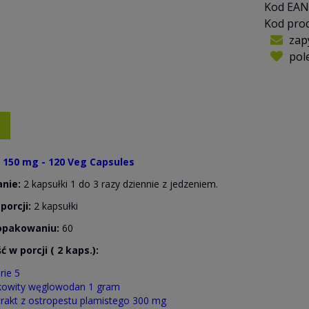
Kod EAN
Kod pro
zap
pol
n 150 mg - 120 Veg Capsules
nie:
2 kapsułki 1 do 3 razy dziennie z jedzeniem.
porcji:
2 kapsułki
 opakowaniu:
60
 w porcji ( 2 kaps.):
rie 5
kowity węglowodan 1 gram
trakt z ostropestu plamistego 300 mg