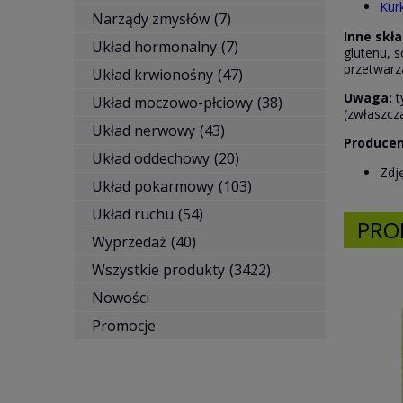
Kur
Narządy zmysłów
(7)
Inne skł
Układ hormonalny
(7)
glutenu, 
przetwarza
Układ krwionośny
(47)
Uwaga:
t
Układ moczowo-płciowy
(38)
(zwłaszcz
Układ nerwowy
(43)
Producen
Układ oddechowy
(20)
Zdj
Układ pokarmowy
(103)
Układ ruchu
(54)
PRO
Wyprzedaż
(40)
Wszystkie produkty
(3422)
Nowości
Promocje