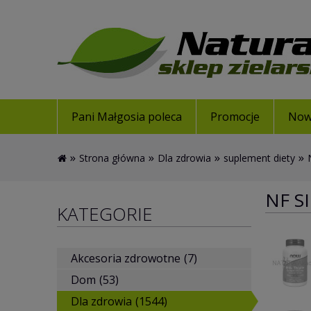
Pani Małgosia poleca
Promocje
Now
»
»
»
»
Strona główna
Dla zdrowia
suplement diety
NF S
KATEGORIE
Akcesoria zdrowotne
(7)
Dom
(53)
Dla zdrowia
(1544)