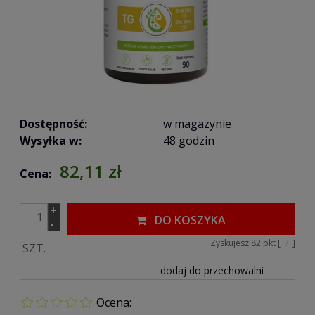
Dostępność:
w magazynie
Wysyłka w:
48 godzin
82,11 zł
Cena:
+
DO KOSZYKA
-
Zyskujesz
82
pkt [
?
]
SZT.
dodaj do przechowalni
Ocena: