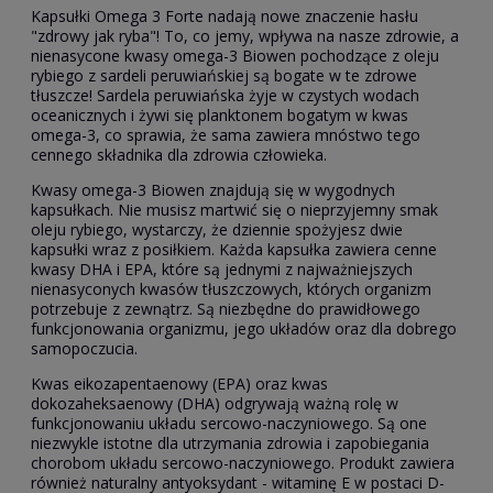
Kapsułki Omega 3 Forte nadają nowe znaczenie hasłu
"zdrowy jak ryba"! To, co jemy, wpływa na nasze zdrowie, a
nienasycone kwasy omega-3 Biowen pochodzące z oleju
rybiego z sardeli peruwiańskiej są bogate w te zdrowe
tłuszcze! Sardela peruwiańska żyje w czystych wodach
oceanicznych i żywi się planktonem bogatym w kwas
omega-3, co sprawia, że sama zawiera mnóstwo tego
cennego składnika dla zdrowia człowieka.
Kwasy omega-3 Biowen znajdują się w wygodnych
kapsułkach. Nie musisz martwić się o nieprzyjemny smak
oleju rybiego, wystarczy, że dziennie spożyjesz dwie
kapsułki wraz z posiłkiem. Każda kapsułka zawiera cenne
kwasy DHA i EPA, które są jednymi z najważniejszych
nienasyconych kwasów tłuszczowych, których organizm
potrzebuje z zewnątrz. Są niezbędne do prawidłowego
funkcjonowania organizmu, jego układów oraz dla dobrego
samopoczucia.
Kwas eikozapentaenowy (EPA) oraz kwas
dokozaheksaenowy (DHA) odgrywają ważną rolę w
funkcjonowaniu układu sercowo-naczyniowego. Są one
niezwykle istotne dla utrzymania zdrowia i zapobiegania
chorobom układu sercowo-naczyniowego. Produkt zawiera
również naturalny antyoksydant - witaminę E w postaci D-