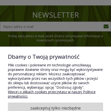
NEWSLETTER
Podaj swój adres e-mail, jeżeli chcesz otrzymywać informacje o
nowościach i promocjach.
Dbamy o Twoją prywatność
Pomoc
Pliki cookies i pokrewne im technologie umożliwiają
poprawne działanie strony oraz mogą być wykorzystywane
do personalizacji reklam. Możesz zaakceptować
wykorzystanie przez nas wszystkich tych plików i przejść
Płatności i dostawa
do sklepu lub dostosować użycie plików do swoich
preferencji, wybierając opcję "Dostosuj zgody".
Więcej o plikach cookies przeczytasz w naszej Polityce
prywatności.
Moje konto
zaakceptuj tylko niezbędne