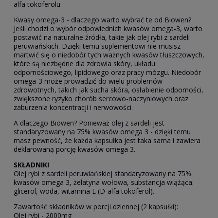
alfa tokoferolu.
Kwasy omega-3 - dlaczego warto wybrać te od Biowen?
Jeśli chodzi o wybór odpowiednich kwasów omega-3, warto
postawić na naturalne źródła, takie jak olej rybi z sardeli
peruwiańskich. Dzięki temu suplementowi nie musisz
martwić się o niedobór tych ważnych kwasów tłuszczowych,
które są niezbędne dla zdrowia skóry, układu
odpornościowego, lipidowego oraz pracy mózgu. Niedobór
omega-3 może prowadzić do wielu problemów
zdrowotnych, takich jak sucha skóra, osłabienie odporności,
zwiększone ryzyko chorób sercowo-naczyniowych oraz
zaburzenia koncentracji i nerwowości.
A dlaczego Biowen? Ponieważ olej z sardeli jest
standaryzowany na 75% kwasów omega 3 - dzięki temu
masz pewność, że każda kapsułka jest taka sama i zawiera
deklarowaną porcję kwasów omega 3.
SKŁADNIKI
Olej rybi z sardeli peruwiańskiej standaryzowany na 75%
kwasów omega 3, żelatyna wołowa, substancja wiążąca:
glicerol, woda, witamina E (D-alfa tokoferol).
Zawartość składników w porcji dziennej (2 kapsułki):
Olej rybi - 2000mg