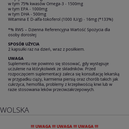
w tym 75% kwasów Omega-3 - 1500mg
w tym EPA - 1000mg
w tym DHA - 500mg
Witamina E D-alfa-tokoferol (1000 IU/g) - 16mg (*133%)
*% RWS – Dzienna Referencyjna Wartość Spożycia dla
osoby dorosłej
SPOSÓB UŻYCIA
2 kapsułki raz na dzień, wraz z posiłkiem.
UWAGA
Suplementu nie powinno się stosować, gdy występuje
uczulenie na którykolwiek ze składników. Przed
rozpoczęciem suplementacji zaleca się konsultację lekarską
w przypadku ciąży, karmienia piersią oraz chorób takich jak
cukrzyca, hemofilia, problemy z krzepliwością krwi lub w
razie stosowania leków przeciwzakrzepowych.
WOLSKA
!!! UWAGA !!! UWAGA !!! UWAGA !!!