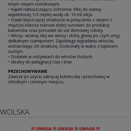
innym olejem nośnikowym.
• Kąpiel natłuszczająco-ochronna. Wlej do wanny
wypełnionej 1/3 ciepłej wody ok. 10 ml oleju.
• Dzięki błyszczącej strukturze w połączeniu z olejem z
miąższu kokosa stanowi dobry surowiec do produkcji
balsamów oraz pomadek do ust domowej roboty.
• Włosy- wcieraj olej we włosy i skórę głowy po czym zmyj
delikatnym szamponem. Zapobiega wypadaniu włosów,
wzmacniając ich strukturę. Doskonały w walce z łupieżem
suchym.
• Dodatek w odżywkach do włosów tłustych.
• Idealny do pielęgnacji rzęs i brwi.
PRZECHOWYWANIE
Zawsze po użyciu zakręcaj buteleczkę i przechowuj w
chłodnym i ciemnym miejscu.
WOLSKA
!!! UWAGA !!! UWAGA !!! UWAGA !!!