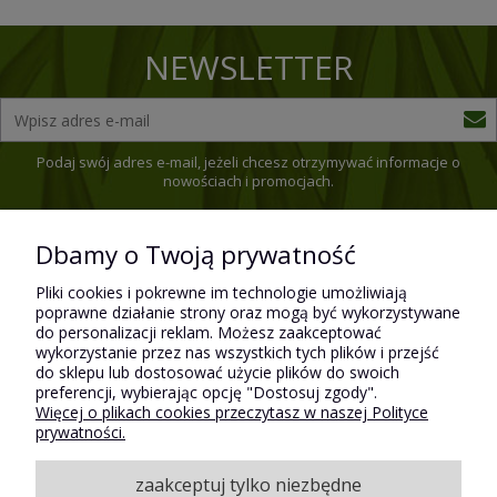
NEWSLETTER
Podaj swój adres e-mail, jeżeli chcesz otrzymywać informacje o
nowościach i promocjach.
Dbamy o Twoją prywatność
Pomoc
Pliki cookies i pokrewne im technologie umożliwiają
poprawne działanie strony oraz mogą być wykorzystywane
do personalizacji reklam. Możesz zaakceptować
wykorzystanie przez nas wszystkich tych plików i przejść
Płatności i dostawa
do sklepu lub dostosować użycie plików do swoich
preferencji, wybierając opcję "Dostosuj zgody".
Więcej o plikach cookies przeczytasz w naszej Polityce
prywatności.
Moje konto
zaakceptuj tylko niezbędne