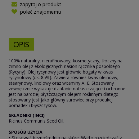
zapytaj o produkt
poleć znajomemu
OPIS
100% naturalny, nierafinowany, kosmetyczny, tłoczny na
zimno olej z ekologicznych nasion rącznika pospolitego
(Rycyny). Olej rycynowy jest głównie bogaty w kwas
rycynolowy (ok. 85%). Zawiera również kwas oleinowy,
stearynowy, linolowy oraz witaminy A, E. Stosowany
zewnętrznie wykazuje działanie natłuszczające i ochronne.
Jest najbardziej błyszczącym olejem roślinnym dlatego
stosowany jest jako główny surowiec przy produkcji
pomadek i błyszczyków.
SKŁADNIKI (INCI)
Ricinus Communis Seed Oil.
SPOSÓB UŻYCIA
•
Stosować bezpośrednio na skórę. Warto rozcieńczać z