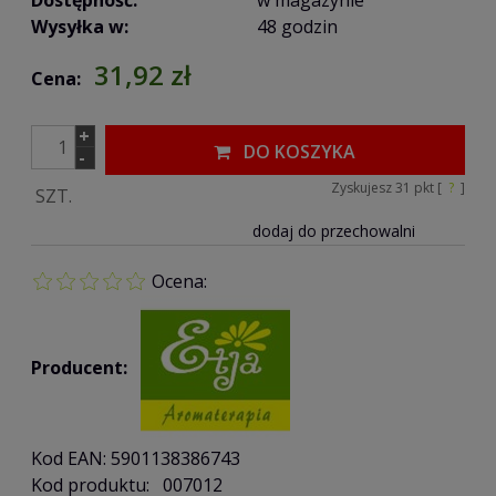
Wysyłka w:
48 godzin
31,92 zł
Cena:
+
DO KOSZYKA
-
Zyskujesz
31
pkt [
?
]
SZT.
dodaj do przechowalni
Ocena:
Producent:
Kod EAN:
5901138386743
Kod produktu:
007012