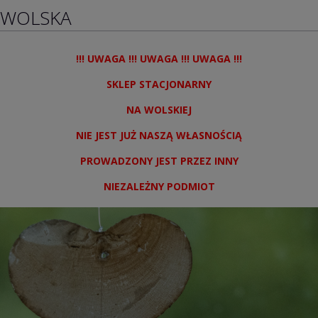
WOLSKA
!!! UWAGA !!! UWAGA !!! UWAGA !!!
SKLEP STACJONARNY
NA WOLSKIEJ
NIE JEST JUŻ NASZĄ WŁASNOŚCIĄ
PROWADZONY JEST PRZEZ INNY
NIEZALEŻNY PODMIOT