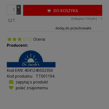
+
DO KOSZYKA
-
Zyskujesz
130
pkt [
?
]
SZT.
dodaj do przechowalni
Ocena:
Producent:
Kod EAN:
4041246502350
Kod produktu:
TT001194
zapytaj o produkt
poleć znajomemu