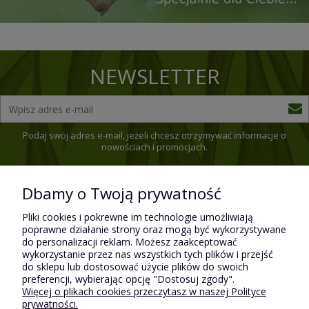
NEWSLETTER
Podaj swój adres e-mail, jeżeli chcesz otrzymywać informacje o
nowościach i promocjach.
Dbamy o Twoją prywatność
Pomoc
Pliki cookies i pokrewne im technologie umożliwiają
poprawne działanie strony oraz mogą być wykorzystywane
do personalizacji reklam. Możesz zaakceptować
wykorzystanie przez nas wszystkich tych plików i przejść
Płatności i dostawa
do sklepu lub dostosować użycie plików do swoich
preferencji, wybierając opcję "Dostosuj zgody".
Więcej o plikach cookies przeczytasz w naszej Polityce
prywatności.