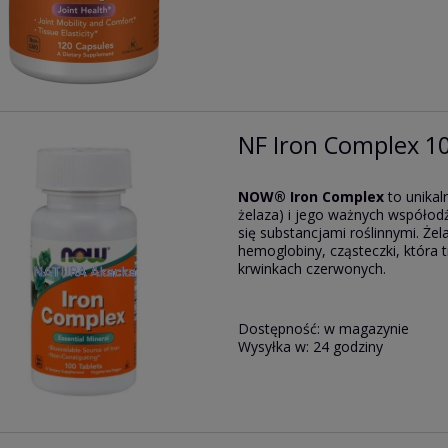
NF Iron Complex 10
NOW® Iron Complex
to unikal
żelaza) i jego ważnych współod
się substancjami roślinnymi. Że
hemoglobiny, cząsteczki, która
krwinkach czerwonych.
Dostępność:
w magazynie
Wysyłka w:
24 godziny