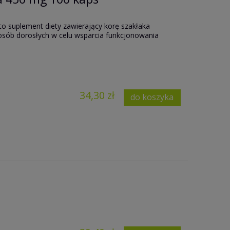
to suplement diety zawierający korę szakłaka
osób dorosłych w celu wsparcia funkcjonowania
34,30 zł
do koszyka