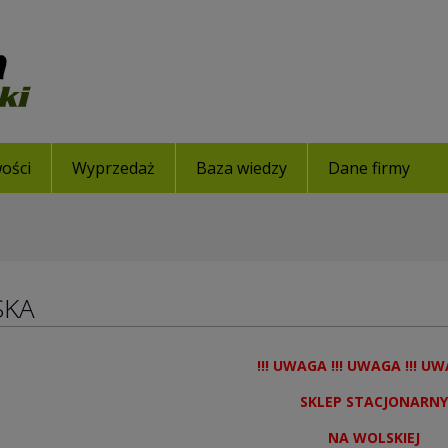
ości
Wyprzedaż
Baza wiedzy
Dane firmy
SKA
!!! UWAGA !!! UWAGA !!! UW
SKLEP STACJONARNY
NA WOLSKIEJ