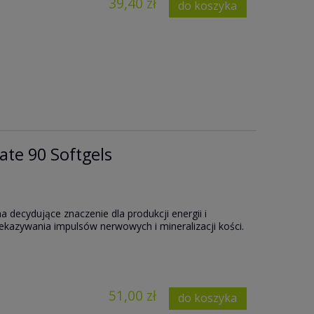
39,40 zł
do koszyka
te 90 Softgels
 decydujące znaczenie dla produkcji energii i
ekazywania impulsów nerwowych i mineralizacji kości.
51,00 zł
do koszyka