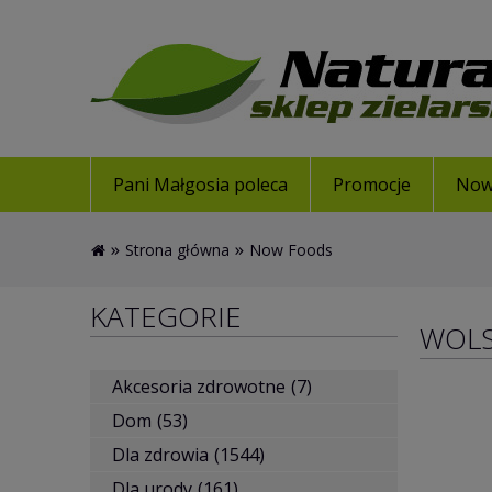
Pani Małgosia poleca
Promocje
Now
»
»
Strona główna
Now Foods
KATEGORIE
WOL
Akcesoria zdrowotne
(7)
Dom
(53)
Dla zdrowia
(1544)
Dla urody
(161)