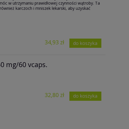
móc w utrzymaniu prawidłowej czynności wątroby. Ta
ównież karczoch i mniszek lekarski, aby uzyskać
34,93 zł
do koszyka
50 mg/60 vcaps.
32,80 zł
do koszyka