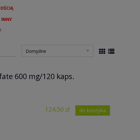
NOŚCIĄ
 INNY
T
fate 600 mg/120 kaps.
124,50 zł
do koszyka