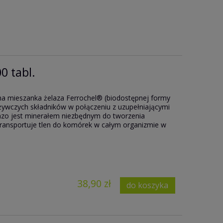
0 tabl.
na mieszanka żelaza Ferrochel® (biodostępnej formy
żywczych składników w połączeniu z uzupełniającymi
lazo jest minerałem niezbędnym do tworzenia
 transportuje tlen do komórek w całym organizmie w
38,90 zł
do koszyka