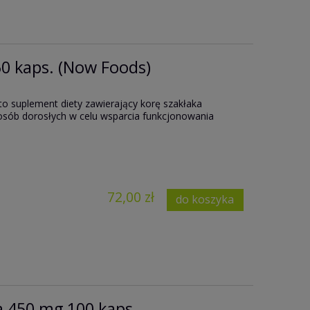
0 kaps. (Now Foods)
to suplement diety zawierający korę szakłaka
osób dorosłych w celu wsparcia funkcjonowania
72,00 zł
do koszyka
a 450 mg 100 kaps