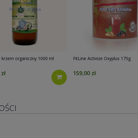
Activize Oxyplus 175g
FitLine PowerCocktail 30 saszet
 zł
471,00 zł
OŚCI