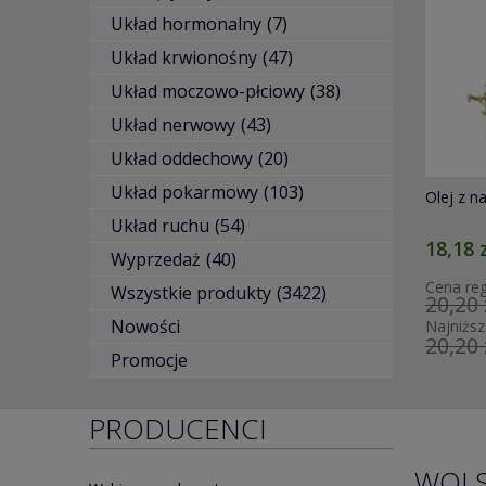
Układ hormonalny
(7)
Układ krwionośny
(47)
Układ moczowo-płciowy
(38)
Układ nerwowy
(43)
Układ oddechowy
(20)
Układ pokarmowy
(103)
0ml
Olej z nasion marchwi 50 ml Etja
Passiflo
Układ ruchu
(54)
18,18 zł
22,10 z
Wyprzedaż
(40)
Cena regularna:
Cena reg
Wszystkie produkty
(3422)
20,20 zł
26,00 
Nowości
Najniższa cena:
Najniższ
20,20 zł
26,00 
Promocje
PRODUCENCI
WOL