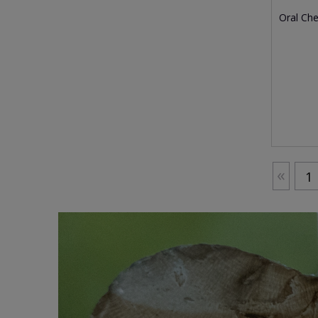
Oral Che
«
1