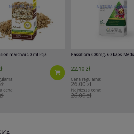
ra 600mg, 60 kaps Medica Herbs
MEDICA HERBS Gorzknik Kanady
520mg, 60 kaps.
ł
29,88 zł
ularna:
Cena regularna:
zł
33,20 zł
a cena:
Najniższa cena:
zł
33,20 zł
SKA