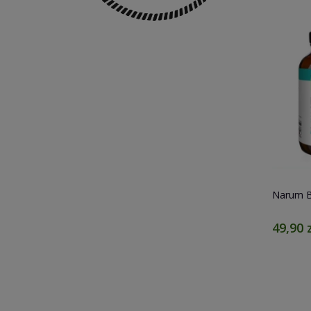
tka ziołowa
Narum BioJod+ 60 kapsułek
Duolife 
49,90 zł
180,88