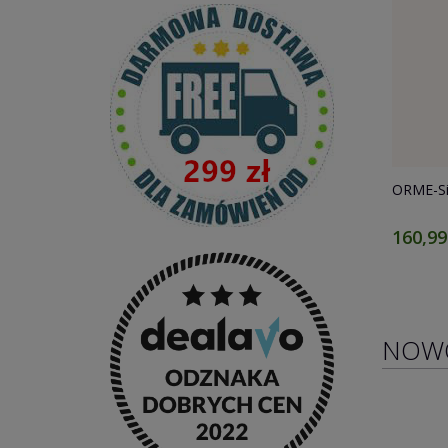
20 kaps.
ORME-Si krzem organiczny 1000 ml
FitLine 
160,99 zł
159,00
NOW