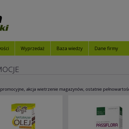
ości
Wyprzedaż
Baza wiedzy
Dane firmy
MOCJE
promocyjne, akcja wietrzenie magazynów, ostatnie pełnowartośc