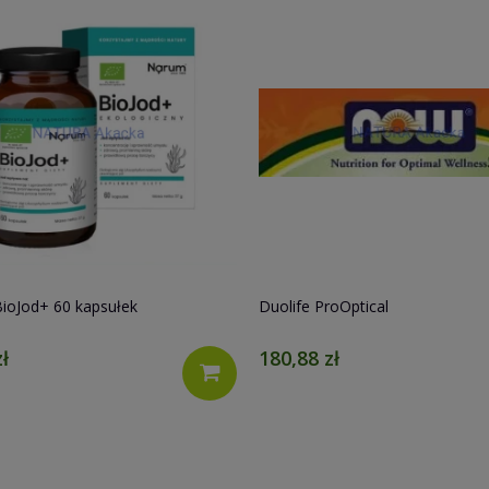
ProOptical
PIĘĆ PRZEMIAN Płatki owsiane
bezglutenowe POLSKIE jumbo 
 zł
7,71 zł