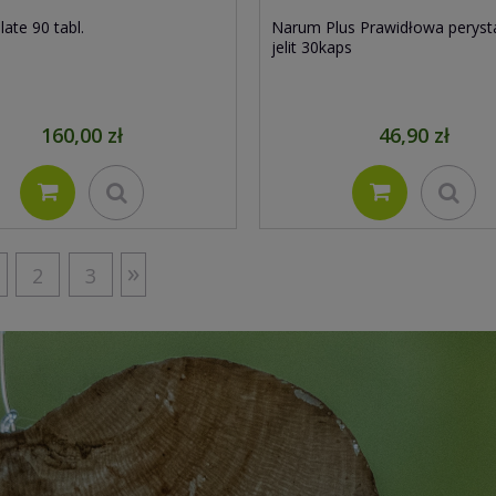
late 90 tabl.
Narum Plus Prawidłowa perysta
jelit 30kaps
160,00 zł
46,90 zł
»
2
3