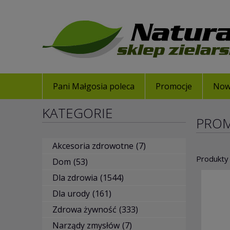
Pani Małgosia poleca
Promocje
Now
KATEGORIE
PRO
Akcesoria zdrowotne
(7)
Produkty 
Dom
(53)
Dla zdrowia
(1544)
Dla urody
(161)
Zdrowa żywność
(333)
Narządy zmysłów
(7)