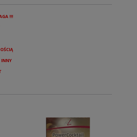
AGA !!!
NOŚCIĄ
 INNY
T