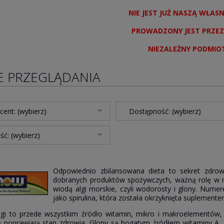
NIE JEST JUŻ NASZĄ WŁAS
PROWADZONY JEST PRZEZ
NIEZALEŻNY PODMIO
E PRZEGLĄDANIA
cent: (wybierz)
Dostępność: (wybierz)
ć: (wybierz)
Odpowiednio zbilansowana dieta to sekret zdrow
dobranych produktów spożywczych, ważną rolę w n
wiodą algi morskie, czyli wodorosty i glony. Numere
jako spirulina, która została okrzyknięta suplemente
gi to przede wszystkim źródło witamin, mikro i makroelementów,
e poprawiają stan zdrowia. Glony są bogatym źródłem witaminy A, C