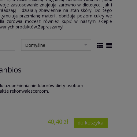
 swoje zastosowanie znajdują zarówno w dietetyce, jak i
mładzają i działają zbawiennie na stan skóry. Do tego
tymulują przemianę materii, obniżają poziom cukry we
 dla zdrowia możesz również kupić w naszym sklepie
rowanych produktów.Zapraszamy!
Sanbios
lu uzupełnienia niedoborów diety osobom
także rekonwalescentom.
40,40 zł
do koszyka