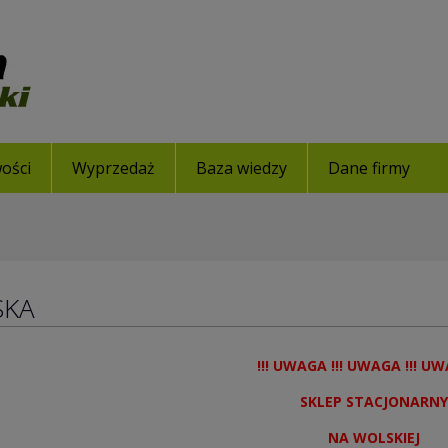
ości
Wyprzedaż
Baza wiedzy
Dane firmy
SKA
!!! UWAGA !!! UWAGA !!! UW
SKLEP STACJONARNY
NA WOLSKIEJ