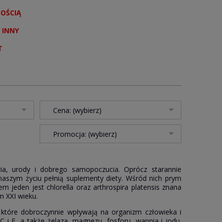
NOŚCIĄ
 INNY
T
Cena: (wybierz)
Promocja: (wybierz)
ia, urody i dobrego samopoczucia. Oprócz starannie
aszym życiu pełnią suplementy diety. Wśród nich prym
m jeden jest chlorella oraz arthrospira platensis znana
m XXI wieku.
 które dobroczynnie wpływają na organizm człowieka i
 i E, a także żelaza, magnezu, fosforu, wapnia i jodu.