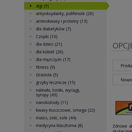
algi
(9)
antyoksydanty, polifenole
(20)
aminokwasy i proteiny
(13)
dla diabetyków
(7)
Czopki
(10)
OPCJ
dla dzieci
(21)
dla kobiet
(26)
dla mężczyzn
(17)
Produ
fitness
(9)
Graviola
(5)
Nowoś
grzyby lecznicze
(15)
nalewki, toniki, wyciągi,
syropy
(43)
nanokoloidy
(11)
kwasy tłuszczowe, omega
(22)
maści, żele, sole
(44)
medycyna klasztorna
(8)
Zdrowe al
skuteczni