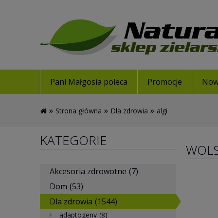
Pani Małgosia poleca
Promocje
Now
»
»
»
Strona główna
Dla zdrowia
algi
KATEGORIE
WOL
Akcesoria zdrowotne
(7)
Dom
(53)
Dla zdrowia
(1544)
adaptogeny
(8)