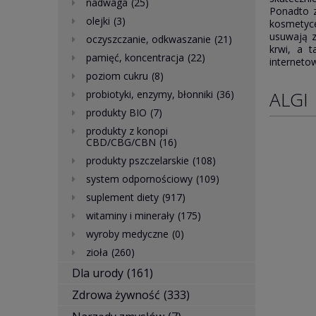
nadwaga
(25)
Ponadto z
olejki
(3)
kosmetyce
usuwają z
oczyszczanie, odkwaszanie
(21)
krwi, a 
pamięć, koncentracja
(22)
interneto
poziom cukru
(8)
ALGI
probiotyki, enzymy, błonniki
(36)
produkty BIO
(7)
produkty z konopi
CBD/CBG/CBN
(16)
produkty pszczelarskie
(108)
system odpornościowy
(109)
suplement diety
(917)
witaminy i minerały
(175)
wyroby medyczne
(0)
zioła
(260)
Dla urody
(161)
Zdrowa żywność
(333)