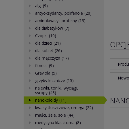
algi
(9)
antyoksydanty, polifenole
(20)
aminokwasy i proteiny
(13)
dla diabetyków
(7)
Czopki
(10)
OPCJ
dla dzieci
(21)
dla kobiet
(26)
dla mężczyzn
(17)
Produ
fitness
(9)
Graviola
(5)
Nowoś
grzyby lecznicze
(15)
nalewki, toniki, wyciągi,
syropy
(43)
NANO
nanokoloidy
(11)
kwasy tłuszczowe, omega
(22)
maści, żele, sole
(44)
medycyna klasztorna
(8)