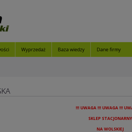
ości
Wyprzedaż
Baza wiedzy
Dane firmy
SKA
!!! UWAGA !!! UWAGA !!! UW
SKLEP STACJONARNY
NA WOLSKIEJ