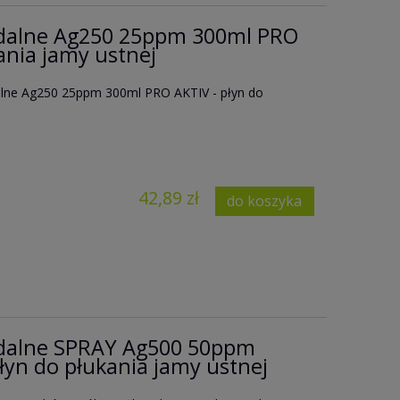
idalne Ag250 25ppm 300ml PRO
ania jamy ustnej
alne Ag250 25ppm 300ml PRO AKTIV - płyn do
42,89 zł
do koszyka
idalne SPRAY Ag500 50ppm
yn do płukania jamy ustnej