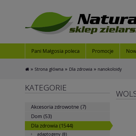
Pani Małgosia poleca
Promocje
Now
»
»
»
Strona główna
Dla zdrowia
nanokoloidy
KATEGORIE
WOL
Akcesoria zdrowotne
(7)
Dom
(53)
Dla zdrowia
(1544)
adaptogeny
(8)