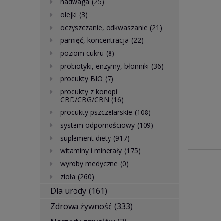
nadwaga
(25)
olejki
(3)
oczyszczanie, odkwaszanie
(21)
pamięć, koncentracja
(22)
poziom cukru
(8)
probiotyki, enzymy, błonniki
(36)
produkty BIO
(7)
produkty z konopi
CBD/CBG/CBN
(16)
produkty pszczelarskie
(108)
system odpornościowy
(109)
suplement diety
(917)
witaminy i minerały
(175)
wyroby medyczne
(0)
zioła
(260)
Dla urody
(161)
Zdrowa żywność
(333)