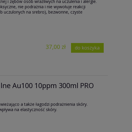
nej i zębów osób wrażliwych na uczulenia i alergie.
oksyczne, nie podrażnia i nie wywołuje reakcji
ób uczulonych na srebro), bezwonne, czyste
37,00 zł
do koszyka
dalne Au100 10ppm 300ml PRO
świeżająco a także łagodzi podrażnienia skóry.
wpływa na elastyczność skóry.