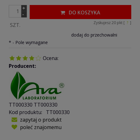
+
DO KOSZYKA
-
Zyskujesz
20
pkt [
?
]
SZT.
dodaj do przechowalni
*
- Pole wymagane
Ocena:
Producent:
TT000330
TT000330
Kod produktu:
TT000330
zapytaj o produkt
poleć znajomemu