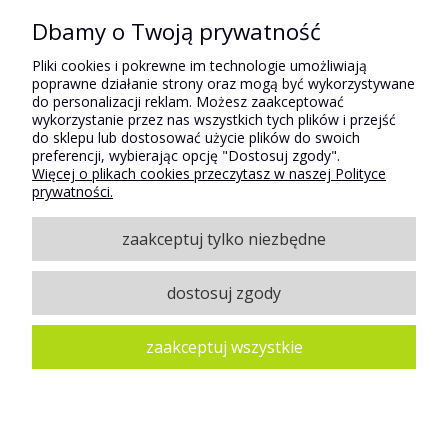
Dbamy o Twoją prywatność
Pomoc
Pliki cookies i pokrewne im technologie umożliwiają
poprawne działanie strony oraz mogą być wykorzystywane
do personalizacji reklam. Możesz zaakceptować
wykorzystanie przez nas wszystkich tych plików i przejść
Płatności i dostawa
do sklepu lub dostosować użycie plików do swoich
preferencji, wybierając opcję "Dostosuj zgody".
Więcej o plikach cookies przeczytasz w naszej Polityce
prywatności.
Moje konto
zaakceptuj tylko niezbędne
O firmie
dostosuj zgody
zaakceptuj wszystkie
pokaż pełną wersję strony
Sklep internetowy Shoper.pl